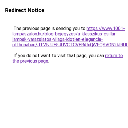
Redirect Notice
The previous page is sending you to
https://www.1001-
lampaszalon.hu/blog-bejegyzes/a-klasszikus-csillar-
lampak-varazslatos-vilaga-idotlen-elegancia-
otthonaban/JTVFJUE5JUVCTCVERiUxQiVFQSVGN2klRUU
If you do not want to visit that page, you can
return to
the previous page
.