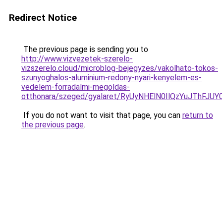
Redirect Notice
The previous page is sending you to
http://www.vizvezetek-szerelo-
vizszerelo.cloud/microblog-bejegyzes/vakolhato-tokos-
szunyoghalos-aluminium-redony-nyari-kenyelem-es-
vedelem-forradalmi-megoldas-
otthonara/szeged/gyalaret/RyUyNHElN0IlQzYuJT
If you do not want to visit that page, you can
return to
the previous page
.